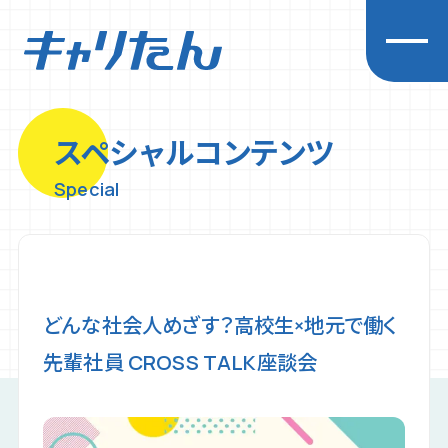
スペシャルコンテンツ
キャリアを探求する
Special
企業一覧
先輩インタビュー
経営者インタビュー
イベント
どんな社会人めざす？高校生×地元で働く
お知らせ
先輩社員 CROSS TALK座談会
初めての方へ
プライバシーポリシー
利用規約