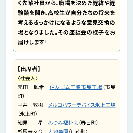
く先輩社員から、職場を決めた経緯や経
験談を聞き、高校生が自分たちの将来を
考えるきっかけになるような意見交換の
場となりました。その座談会の様子をお
届けします!
【出席者】
〈社会人〉
元田 楓希
住友ゴム工業市島工場
（市島
町）
平井 敦樹
メルコパワーデバイス氷上工場
（氷上町）
細見 星
みつみ福祉会
（春日町）
杉尾寿々音
大地農園
（山南町）