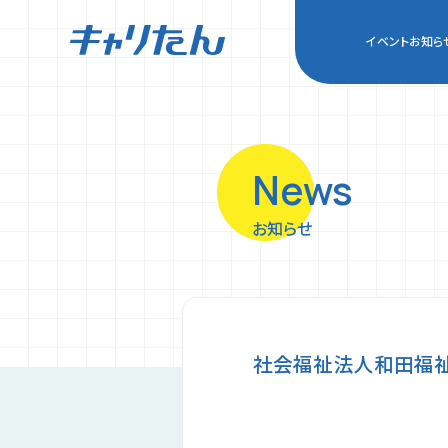
イベント
お知ら
キャリアを探求する
企業一覧
先輩インタビュー
経営者インタビュー
News
イベント
お知らせ
お知らせ
初めての方へ
プライバシーポリシー
利用規約
お気に入り企業
公式LINE
掲載希望の企業様
社会福祉法人和田福祉