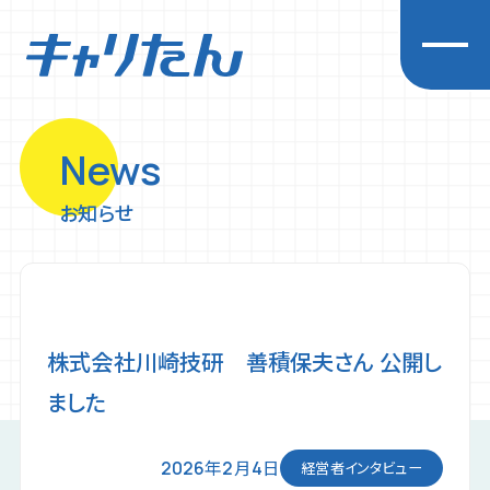
News
キャリアを探求する
お知らせ
企業一覧
先輩インタビュー
経営者インタビュー
イベント
株式会社川崎技研 善積保夫さん 公開し
お知らせ
ました
初めての方へ
プライバシーポリシー
2026年2月4日
経営者インタビュー
利用規約