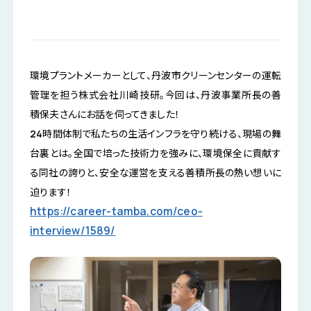
公式LINE
掲載希望の企業様
環境プラントメーカーとして、丹波市クリーンセンターの運転
お気に入り企業
管理を担う株式会社川崎技研。今回は、丹波事業所長の善
積保夫さんにお話を伺ってきました！
24時間体制で私たちの生活インフラを守り続ける、現場の舞
台裏とは。全国で培った技術力を強みに、環境保全に貢献す
る同社の誇りと、安全な運営を支える善積所長の熱い想いに
迫ります！
https://career-tamba.com/ceo-
interview/1589/