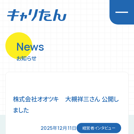
News
キャリアを探求する
お知らせ
企業一覧
先輩インタビュー
経営者インタビュー
イベント
株式会社オオツキ 大槻祥三さん 公開し
お知らせ
ました
初めての方へ
プライバシーポリシー
2025年12月11日
経営者インタビュー
利用規約