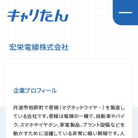
宏栄電線株式会社
キャリアを探求する
企業一覧
先輩インタビュー
経営者インタビュー
企業プロフィール
イベント
お知らせ
丹波市柏原町で巻線（マグネットワイヤ―）を製造し
初めての方へ
ている会社です。巻線は電線の一種で、自動車やバイ
プライバシーポリシー
ク、スマホやイヤホン、家電製品、プラント設備などを
動かすために活躍している非常に細い銅線です。人
利用規約