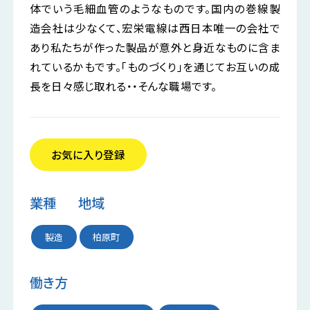
体でいう毛細血管のようなものです。国内の巻線製
造会社は少なくて、宏栄電線は西日本唯一の会社で
あり私たちが作った製品が意外と身近なものに含ま
公式LINE
掲載希望の企業様
れているかもです。「ものづくり」を通じてお互いの成
お気に入り企業
長を日々感じ取れる・・そんな職場です。
お気に入り登録
業種
地域
製造
柏原町
働き方