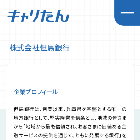
株式会社但馬銀行
キャリアを探求する
企業一覧
先輩インタビュー
経営者インタビュー
企業プロフィール
イベント
お知らせ
但馬銀行は、創業以来、兵庫県を基盤とする唯一の
初めての方へ
地方銀行として、堅実経営を信条とし、地域の皆さま
プライバシーポリシー
から「地域から最も信頼され、お客さまに価値ある金
融サービスの提供を通じて、ともに発展する銀行」を
利用規約