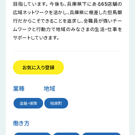
目指しています。 今後も、兵庫県下にある65店舗の
広域ネットワークを活かし、兵庫県に根差した但馬銀
行だからこそできることを追求し、全職員が強いチー
公式LINE
掲載希望の企業様
ムワークと行動力で地域のみなさまの生活・仕事を
お気に入り企業
サポートしていきます。
お気に入り登録
業種
地域
金融・保険
柏原町
働き方