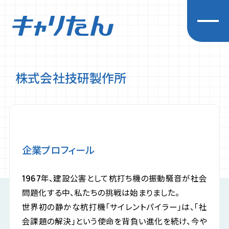
株式会社技研製作所
キャリアを探求する
企業一覧
先輩インタビュー
経営者インタビュー
企業プロフィール
イベント
お知らせ
1967年、建設公害として杭打ち機の振動騒音が社会
初めての方へ
問題化する中、私たちの挑戦は始まりました。
プライバシーポリシー
世界初の静かな杭打機「サイレントパイラー」は、「社
会課題の解決」という使命を背負い進化を続け、今や
利用規約