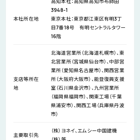
高知本社：高知県高知市布師田
3948-1
本社所在地
東京本社：東京都江東区有明3丁
目7番18号 有明セントラルタワー
16階
北海道営業所（北海道札幌市）、東
北営業所（宮城県仙台市）、中部営
業所（愛知県名古屋市）、関西営業
支店等所在
所（大阪府大阪市）、能登復興支援
地
室（石川県金沢市）、九州営業所
（福岡県福岡市）、関東工場（千葉
県浦安市）、関西工場（兵庫県丹波
市）
（株）ヨネイ、エムシー中国建機
主要取引先
（株）等