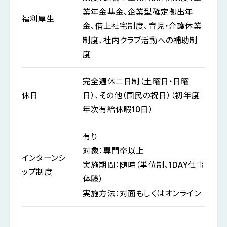
業年金基金、企業型確定拠出年
福利厚生
金、借上社宅制度、育児・介護休業
制度、社内クラブ活動への補助制
度
完全週休二日制（土曜日・日曜
休日
日）、その他（国民の祝日）（初年度
年次有給休暇10日）
有り
対象：専門卒以上
インターンシ
実施期間：随時（単位制、1DAY仕事
ップ制度
体験）
実施方法：対面もしくはオンライン