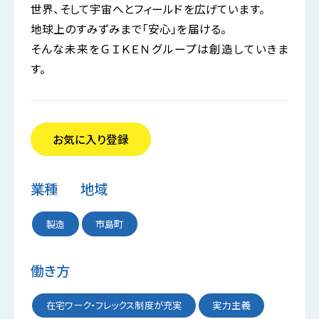
世界、そして宇宙へとフィールドを広げています。
地球上のすみずみまで「安心」を届ける。
そんな未来をＧＩＫＥＮグループは創造していきま
公式LINE
掲載希望の企業様
す。
お気に入り企業
お気に入り登録
業種
地域
製造
市島町
働き方
在宅ワーク・フレックス制度が充実
実力主義